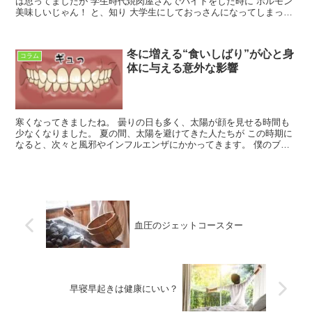
は思ってましたが 学生時代焼肉屋さんでバイトをした時に ホルモン
美味しいじゃん！ と、知り 大学生にしておっさんになってしまった
よっぴーです。 ちなみに 大昔から栄養価の高いホル...
冬に増える“食いしばり”が心と身
コラム
体に与える意外な影響
寒くなってきましたね。 曇りの日も多く、太陽が顔を見せる時間も
少なくなりました。 夏の間、太陽を避けてきた人たちが この時期に
なると、次々と風邪やインフルエンザにかかってきます。 僕のブロ
グを読んでくれているあなたは きっと太陽と仲良しだと...
血圧のジェットコースター
早寝早起きは健康にいい？