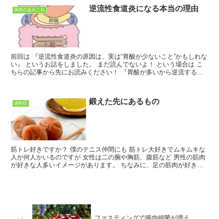
逆流性食道炎になる本当の理由
病気のあれこれ
前回は 『逆流性食道炎の原因は、実は“胃酸が少ないこと”かもしれな
い』 というお話をしました。 まだ読んでないよ！ という場合は こ
ちらの記事から先にお読みください！ 『胃酸が多いから逆流するん
じゃないの？』 『なんで少ないと逆流性食道炎に...
鍛えた先にあるもの
過剰症
筋トレ好きですか？ 僕のテニス仲間にも 筋トレ大好きでムキムキな
人が何人かいるのですが 女性は二の腕や胸筋、腹筋など 男性の筋肉
が好きな人多いイメージがあります。 ちなみに、足の筋肉が好き！
っていう女性にはまだ出会ったことがありません。 ...
ファスティングで腸内細菌が増え