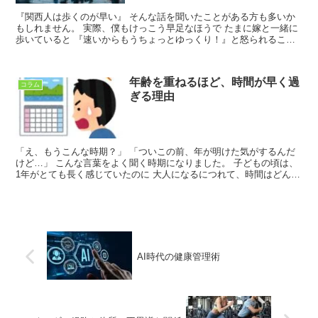
『関西人は歩くのが早い』 そんな話を聞いたことがある方も多いか
もしれません。 実際、僕もけっこう早足なほうで たまに嫁と一緒に
歩いていると 『速いからもうちょっとゆっくり！』と怒られること
があります（笑） でも、歩く速さって性格や文化だけじ...
年齢を重ねるほど、時間が早く過
コラム
ぎる理由
「え、もうこんな時期？」 「ついこの前、年が明けた気がするんだ
けど…」 こんな言葉をよく聞く時期になりました。 子どもの頃は、
1年がとても長く感じていたのに 大人になるにつれて、時間はどんど
ん早送りされているように感じます。 この感覚、実は...
AI時代の健康管理術