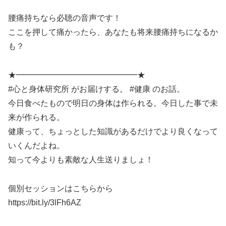
SHARE
RSS FEED
腰痛持ちなら必聴の音声です！
LINK
ここを押して痛かったら、あなたも将来腰痛持ちになるか
も？
★━━━━━━━━━━━━━━━★
EMBED
#心と身体研究所 がお届けする。 #健康 のお話。
今日食べたもので明日の身体は作られる。今日した事で未
来が作られる。
健康って、ちょっとした知識があるだけでより良くなって
いくんだよね。
知って今よりも素敵な人生送りましょ！
個別セッションはこちらから
https://bit.ly/3lFh6AZ