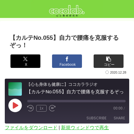
【カルテNo.055】自力で腰痛を克服する
ぞっ！
X
Facebook
コピー
2020.12.28
【心も身体も健康に】ココカララジオ
【カルテNo.055】自力で腰痛を克服するぞっ！
Play
1x
00:00
/
Episode
SUBSCRIBE
SHARE
ファイルをダウンロード
|
新規ウィンドウで再生