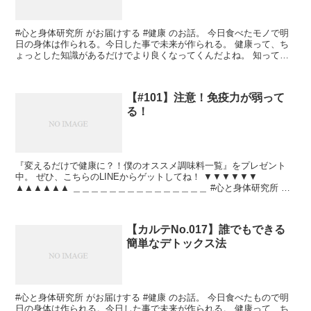
#心と身体研究所 がお届けする #健康 のお話。 今日食べたモノで明
日の身体は作られる。今日した事で未来が作られる。 健康って、ち
ょっとした知識があるだけでより良くなってくんだよね。 知って今
よりも素敵な人生送りましょ！
【#101】注意！免疫力が弱って
る！
『変えるだけで健康に？！僕のオススメ調味料一覧』をプレゼント
中。 ぜひ、こちらのLINEからゲットしてね！ ▼▼▼▼▼▼
▲▲▲▲▲▲ ＿＿＿＿＿＿＿＿＿＿＿＿＿＿＿ #心と身体研究所 が
お届けする #健康 のお話。 身体は一人一人みんな違...
【カルテNo.017】誰でもできる
簡単なデトックス法
#心と身体研究所 がお届けする #健康 のお話。 今日食べたもので明
日の身体は作られる。今日した事で未来が作られる。 健康って、ち