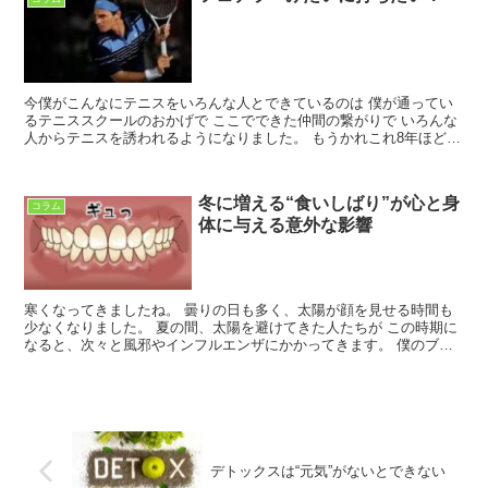
今僕がこんなにテニスをいろんな人とできているのは 僕が通ってい
るテニススクールのおかげで ここでできた仲間の繋がりで いろんな
人からテニスを誘われるようになりました。 もうかれこれ8年ほど通
っているのですが 3年前からコーチが変わって なん...
冬に増える“食いしばり”が心と身
コラム
体に与える意外な影響
寒くなってきましたね。 曇りの日も多く、太陽が顔を見せる時間も
少なくなりました。 夏の間、太陽を避けてきた人たちが この時期に
なると、次々と風邪やインフルエンザにかかってきます。 僕のブロ
グを読んでくれているあなたは きっと太陽と仲良しだと...
デトックスは“元気”がないとできない