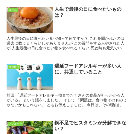
人生で最後の日に食べたいもの
コラム
は？
人生最後の日に食べたい食べ物って何ですか？ これを聞かれたのは
過去に数えるくらいしかありませんが この質問をする人やされた人
が 人生最後の日に食べたい物を食べれるくらい 死ぬ時も元気でいて
欲しいと願っているよっぴーです。 さて この人生最...
遅延フードアレルギーが多い人
代替療法
に、共通していること
前回 「遅延フードアレルギー検査でたくさんの食品が引っかかる人
がいる」 という話をしました。 そして 「問題は、食べ物そのものじ
ゃないかもしれない」 ともお伝えしました。 今日は、その理由につ
いてお話しします。 なぜ、昔から食べてきたものに...
銅不足でヒスタミンが分解できな
アレルギー
い？