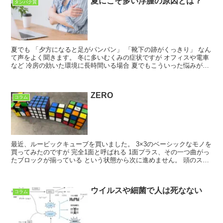
夏にこそ多い浮腫の原因とは？
タンパク質
夏でも 「夕方になると足がパンパン」 「靴下の跡がくっきり」 なん
て声をよく聞きます。 冬に多いむくみの症状ですが オフィスや電車
など 冷房の効いた環境に長時間いる場合 夏でもこういった悩みがあ
る場合も多いんじゃないでしょうか。 むくみの正...
ZERO
コラム
最近、ルービックキューブを買いました。 3×3のベーシックなモノを
買ってみたのですが 完全1面と呼ばれる 1面プラス、その一つ曲がっ
たブロックが揃っている という状態から次に進めません。 頭のスペ
ック的にこれが限界なのか。。。泣 なんて思い...
ウイルスや細菌で人は死なない
コラム