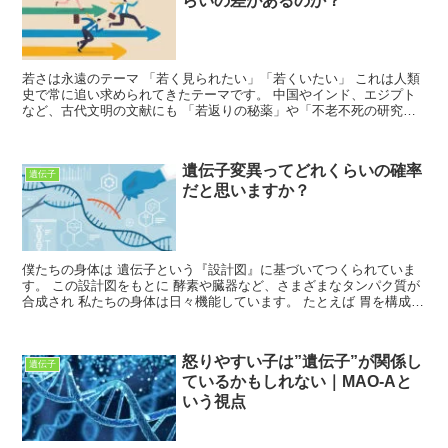
らいの差があるのか？
若さは永遠のテーマ 「若く見られたい」「若くいたい」 これは人類
史で常に追い求められてきたテーマです。 中国やインド、エジプト
など、古代文明の文献にも 「若返りの秘薬」や「不老不死の研究」
の記録が残っています。 ただ、、、 日本ではそういっ...
遺伝子変異ってどれくらいの確率
遺伝子
だと思いますか？
僕たちの身体は 遺伝子という『設計図』に基づいてつくられていま
す。 この設計図をもとに 酵素や臓器など、さまざまなタンパク質が
合成され 私たちの身体は日々機能しています。 たとえば 胃を構成す
るための遺伝子があれば 胃酸を分泌するための遺伝...
怒りやすい子は”遺伝子”が関係し
遺伝子
ているかもしれない｜MAO-Aと
いう視点