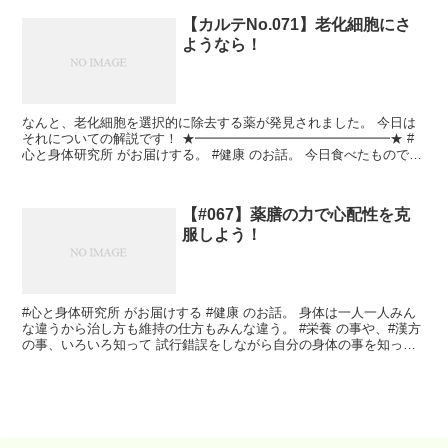
【カルテNo.071】老化細胞にさ
ようなら！
なんと、老化細胞を選択的に除去する薬が発見されました。 今日は
それについての解説です！ ★━━━━━━━━━━━━━━━★ #
心と身体研究所 がお届けする。 #健康 のお話。 今日食べたもので明
日の身体は作られる。今日した事で未来が作られる...
【#067】薬膳の力で心配性を克
服しよう！
#心と身体研究所 がお届けする #健康 のお話。 身体は一人一人みん
な違うから治し方も維持の仕方もみんな違う。 #栄養 の事や、#漢方
の事、いろいろ知って 試行錯誤をしながら自分の身体の事を知って
いきましょう。 今回は #薬膳 の力で#心...