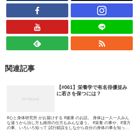
関連記事
【#061】栄養学で有名俳優並み
に若さを保つには？
#心と身体研究所 がお届けする #健康 のお話。 身体は一人一人みん
な違うから治し方も維持の仕方もみんな違う。 #栄養 の事や、#漢方
の事、いろいろ知って 試行錯誤をしながら自分の身体の事を知って
いきましょう。 今回は #栄養学 で有名俳...