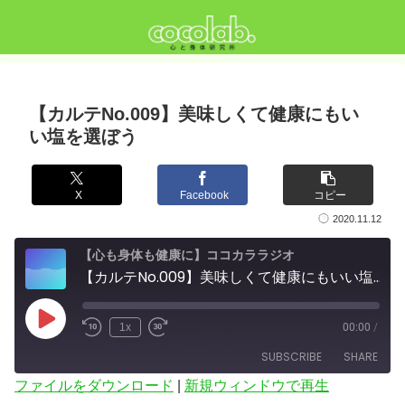
【カルテNo.009】美味しくて健康にもい
い塩を選ぼう
X
Facebook
コピー
2020.11.12
【心も身体も健康に】ココカララジオ
【カルテNo.009】美味しくて健康にもいい塩を選ぼう
Play
1x
00:00
/
Episode
SUBSCRIBE
SHARE
ファイルをダウンロード
|
新規ウィンドウで再生