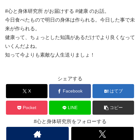
SHARE
RSS FEED
#心と身体研究所 がお届けする #健康 のお話。
LINK
今日食べたもので明日の身体は作られる。今日した事で未
来が作られる。
健康って、ちょっとした知識があるだけでより良くなって
いくんだよね。
EMBED
知って今よりも素敵な人生送りましょ！
シェアする
X
Facebook
はてブ
Pocket
LINE
コピー
#心と身体研究所をフォローする