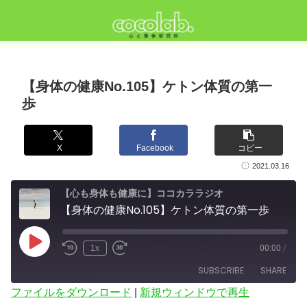
【身体の健康No.105】ケトン体質の第一
歩
X
Facebook
コピー
2021.03.16
【心も身体も健康に】ココカララジオ
【身体の健康No.105】ケトン体質の第一歩
Play
1x
00:00
/
Episode
SUBSCRIBE
SHARE
ファイルをダウンロード
|
新規ウィンドウで再生