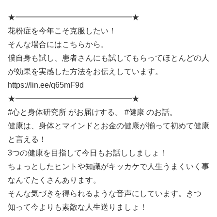
SHARE
RSS FEED
★━━━━━━━━━━━━━━━★
LINK
花粉症を今年こそ克服したい！
そんな場合にはこちらから。
僕自身も試し、患者さんにも試してもらってほとんどの人
が効果を実感した方法をお伝えしています。
EMBED
https://lin.ee/q65mF9d
★━━━━━━━━━━━━━━━★
#心と身体研究所 がお届けする。 #健康 のお話。
健康は、身体とマインドとお金の健康が揃って初めて健康
と言える！
3つの健康を目指して今日もお話ししましょ！
ちょっとしたヒントや知識がキッカケで人生うまくいく事
なんてたくさんあります。
そんな気づきを得られるような音声にしています。きつ
知って今よりも素敵な人生送りましょ！