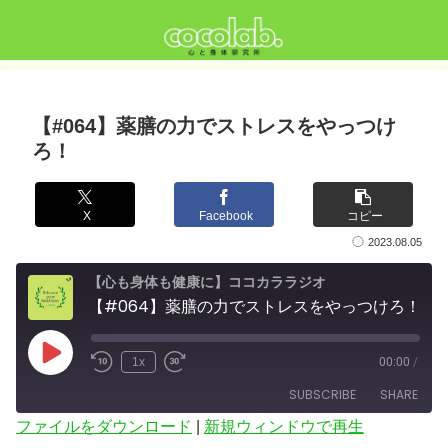
【#064】薬膳の力でストレスをやっつけ
ろ！
X
Facebook
コピー
2023.08.05
【心も身体も健康に】ココカララジオ
【#064】薬膳の力でストレスをやっつけろ！
Play
1x
00:00
/
Episode
SUBSCRIBE
SHARE
ファイルをダウンロード
|
新規ウィンドウで再生