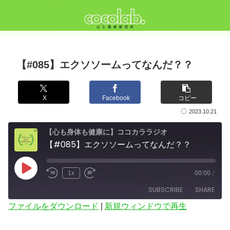
【#085】エクソソームってなんだ？？
X
Facebook
コピー
2023.10.21
【心も身体も健康に】ココカララジオ
【#085】エクソソームってなんだ？？
Play
1x
00:00
/
Episode
SUBSCRIBE
SHARE
ファイルをダウンロード
|
新規ウィンドウで再生
SHARE
RSS FEED