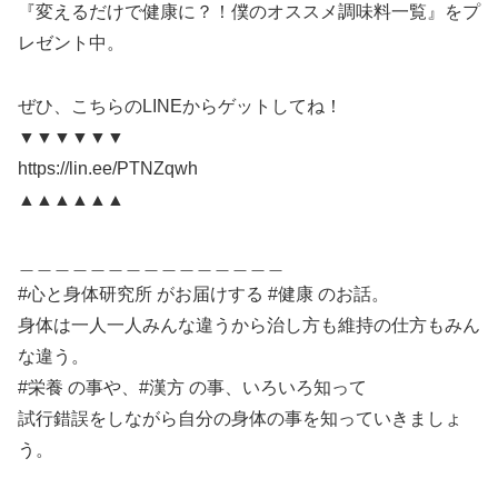
『変えるだけで健康に？！僕のオススメ調味料一覧』をプ
LINK
レゼント中。
ぜひ、こちらのLINEからゲットしてね！
▼▼▼▼▼▼
EMBED
https://lin.ee/PTNZqwh
▲▲▲▲▲▲
＿＿＿＿＿＿＿＿＿＿＿＿＿＿＿
#心と身体研究所 がお届けする #健康 のお話。
身体は一人一人みんな違うから治し方も維持の仕方もみん
な違う。
#栄養 の事や、#漢方 の事、いろいろ知って
試行錯誤をしながら自分の身体の事を知っていきましょ
う。