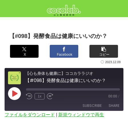
【#098】発酵食品は健康にいいのか？
X
Facebook
コピー
2023.12.09
【心も身体も健康に】ココカララジオ
【#098】発酵食品は健康にいいのか？
Play
1x
00:00
/
Episode
SUBSCRIBE
SHARE
ファイルをダウンロード
|
新規ウィンドウで再生
SHARE
RSS FEED