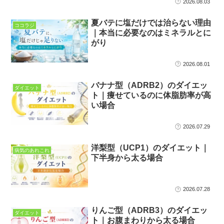
2026.08.03
夏バテに塩だけでは治らない理由
ココラジ
｜本当に必要なのはミネラルとに
がり
2026.08.01
バナナ型（ADRB2）のダイエッ
ダイエット
ト｜痩せているのに体脂肪率が高
い場合
2026.07.29
洋梨型（UCP1）のダイエット｜
病気のあれこれ
下半身から太る場合
2026.07.28
りんご型（ADRB3）のダイエッ
ダイエット
ト｜お腹まわりから太る場合