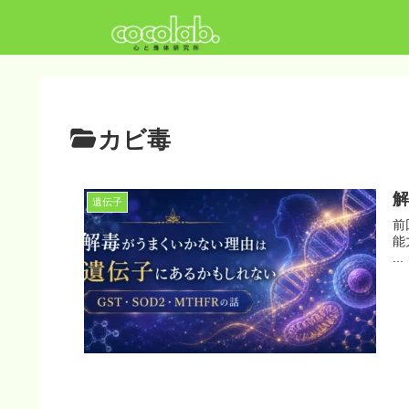
カビ毒
解
遺伝子
前
能
...