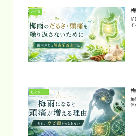
カビ毒
前
す
ヒスタミン
梅
体