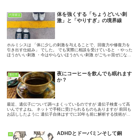
体を強くする「ちょうどいい刺
代替療法
激」と「やりすぎ」の境界線
ホルミシスは 「体に少しの刺激を与えることで、回復力や修復力を
引き出す仕組み」 でした。 でも実際に相談を受けていると ・やった
ほうがいい刺激 ・今はやらないほうがいい刺激 がごちゃ混ぜになっ
ている人がとても多いです。 ここでは 『安全に使...
夜にコーヒーを飲んでも眠れます
遺伝子
か？
最近、遺伝子について調べまくっているのですが 遺伝子検査って高
いんですよね。 ネットで手軽に受けられるものもありますが 前回も
お話ししたように 遺伝子自体はすでに10年も前に解析する技術があ
りました。 問題は 『遺伝子を読み解く技術』なんで...
ADHDとドーパミンそして銅
銅